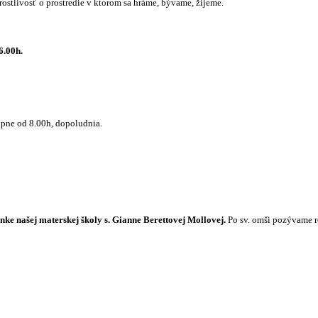
ostlivosť o prostredie v ktorom sa hráme, bývame, žijeme.
6.00h.
pne od 8.00h, dopoludnia.
ke našej materskej školy s. Gianne Berettovej Mollovej.
Po sv. omši pozývame r