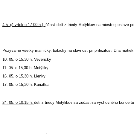
4.5. (štvrtok o 17.00 h.),
účasť detí z triedy Motýlikov na miestnej oslave p
Pozývame všetky mamičky
, babičky na slávnosť pri príležitosti Dňa matiek
10. 05. o 15,30 h. Veveričky
11. 05.
o 15,30 h.
Motýliky
16. 05. o 15,30 h. Lienky
17. 05.
o 15,30 h.
Kuriatka
24. 05. o 10,15 h.
deti z triedy Motýlikov sa zúčastnia výchovného koncer