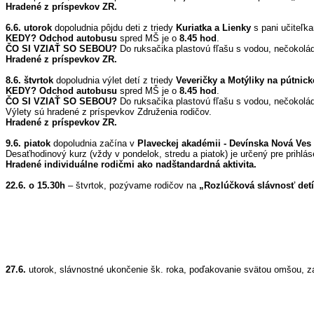
Hradené z príspevkov ZR.
6.6.
utorok
dopoludnia pôjdu deti z triedy
Kuriatka a Lienky
s pani učiteľ
KEDY? Odchod autobusu
spred MŠ je o
8.45 hod
.
ČO SI VZIAŤ SO SEBOU?
Do
ruksačika plastovú fľašu s vodou, nečokolád
Hradené z príspevkov ZR.
8.6. štvrtok
dopoludnia výlet detí z triedy
Veveričky a Motýliky
na pútnick
KEDY? Odchod autobusu
spred MŠ je o
8.45 hod
.
ČO SI VZIAŤ SO SEBOU?
Do
ruksačika plastovú fľašu s vodou, nečokolá
Výlety sú hradené z príspevkov Združenia rodičov.
Hradené z príspevkov ZR.
9.6. piatok
dopoludnia začína v
Plaveckej akadémii - Devínska Nová Ves 
Desaťhodinový kurz (
vždy v pondelok, stredu a piatok
) je určený pre prihlá
Hradené individuálne rodičmi ako nadštandardná aktivita.
22.6. o 15.30h
– štvrtok, pozývame rodičov na
„Rozlúčková slávnosť detí
27.6.
utorok, slávnostné ukončenie šk. roka, poďakovanie svätou omšou, z