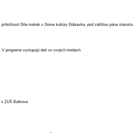
ri príležitosti Dňa matiek v Dome kultúry Dúbravka, pod záštitou pána staros
.
V programe vystupujú deti vo svojich triedach:
tu v ZUŠ Batkova.