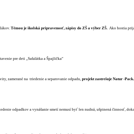
olákov.
Témou je školská pripravenosť, zápisy do ZŠ a výber ZŠ.
Ako hostia pri
avenie pre deti „Safalátka a Špajlička“
iovity, zamerané na
triedenie a separovanie odpadu,
projekt zastrešuje Natur -Pack.
edenie odpadkov a vynášanie smetí nemusí byť len nudná, ušpinená činnosť, dokaz