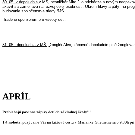
30. 05.
v dopoludnia
v MŠ, pesničkár Miro Jilo prichádza s novým neopak
aktivít sa zameriava na rozvoj celej osobnosti. Okrem hlavy a päty má progr
budovanie spoločenstva triedy /MŠ.
Hradené sponzorom pre všetky deti.
31. 05.
dopoludnia v MŠ ,
žonglér Alex, zábavné dopoludnie plné žonglovani
APRÍL
Prebiehajú povinné zápisy detí do základnej školy!!!
1.4.
sobota,
pozývame Vás na krížovú cestu v Marianke. Stretneme sa o 9.30h pri 