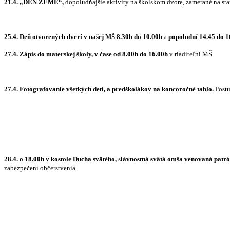
21.4. „DEŇ ZEME“,
dopoludňajšie aktivity na školskom dvore, zamerané na star
25.4.
Deň otvorených dverí v našej MŠ 8.30h do 10.00h
a
popoludní 14.45 do 1
27.4. Zápis do materskej školy, v čase od 8.00h do 16.00h
v riaditeľni MŠ.
27.4. Fotografovanie všetkých detí, a predškolákov na koncoročné tablo.
Postu
28.4. o 18.00h v kostole Ducha svätého,
s
lávnostná svätá omša venovaná patrón
zabezpečení občerstvenia.