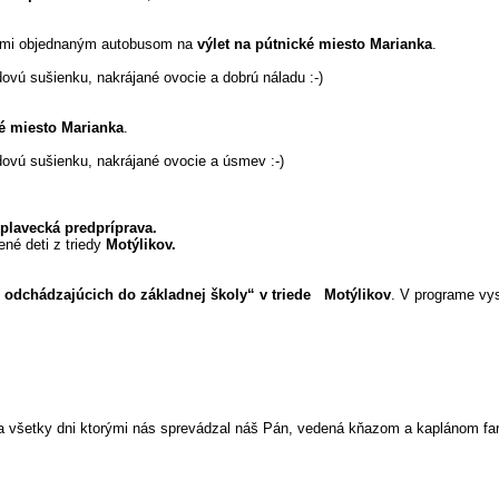
kami objednaným autobusom na
výlet na pútnické miesto Marianka
.
ovú sušienku, nakrájané ovocie a dobrú náladu :-)
é miesto Marianka
.
dovú sušienku, nakrájané ovocie a úsmev :-)
plavecká predpríprava.
sené deti z triedy
Motýlikov.
 odchádzajúcich do základnej školy“ v triede Motýlikov
. V programe vys
a všetky dni ktorými nás sprevádzal náš Pán, vedená kňazom a kaplánom far