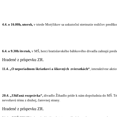
4.4. o 16.00h, utorok,
v triede Motýlikov sa uskutoční stretnutie rodičov predšk
6.4. o 9.30h štvrtok,
v MŠ, herci bratislavského bábkového divadla zahrajú predst
Hradené z príspevku ZR.
11.4. „O neporiadnom škriatkovi a šikovných
zvieratkách“
, interaktívne akt
20.4. „Ufúľaná rozprávka“,
divadlo Žihadlo príde k nám dopoludnia do MŠ. Tri
nevoňavú tému z druhej, čarovnej strany.
Hradené z príspevku ZR.