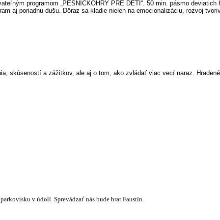
ovateľným programom „PESNIČKOHRY PRE DETI“. 50 min. pásmo deviatich hu
am aj poriadnu dušu. Dôraz sa kladie nielen na emocionalizáciu, rozvoj tvorivo
a, skúseností a zážitkov, ale aj o tom, ako zvládať viac vecí naraz. Hradené
parkovisku v údolí. Sprevádzať nás bude brat Faustín.