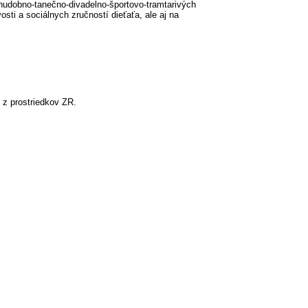
dobno-tanečno-divadelno-športovo-tramtarivých
sti a sociálnych zručností dieťaťa, ale aj na
 z prostriedkov ZR.